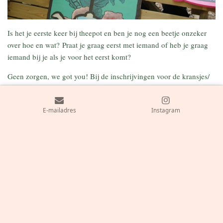
Is het je eerste keer bij theepot en ben je nog een beetje onzeker
over hoe en wat? Praat je graag eerst met iemand of heb je graag
iemand bij je als je voor het eerst komt?
Geen zorgen, we got you! Bij de inschrijvingen voor de kransjes/
activiteiten kan je aanduiden of je graag een buddy wenst of niet.
Bij je aankomst op het evenement wordt je gekoppeld aan een
E-mailadres
Instagram
praesidiumlid, die jou zal voorstellen aan vele leuke theekopjes
Wij kijken er alvast naar uit om je erbij te hebben!
F
I
T
a
n
i
c
s
k
© 2019 - 2023 moedertheepot.com
e
t
T
Powered by
JouwWeb
b
a
o