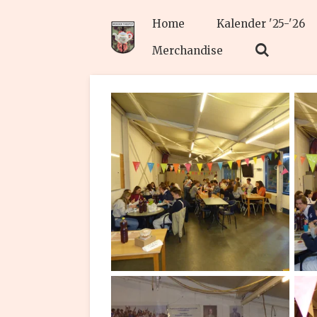
Ga
Home
Kalender '25-'26
direct
naar
Merchandise
de
hoofdinhoud